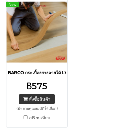
New
BARCO กระเบื้องยางลายไม้ LVT แบบมีกาวในตัว 36 แผ่น 5 ตร.ม./กล
฿575
สั่งซื้อสินค้า
(มีหลายคุณสมบัติให้เลือก)
เปรียบเทียบ