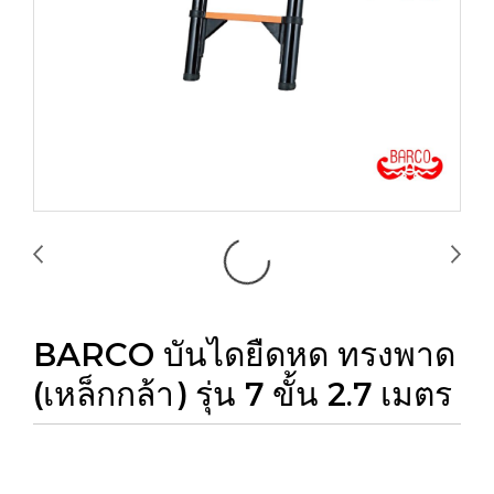
BARCO บันไดยืดหด ทรงพาด
(เหล็กกล้า) รุ่น 7 ขั้น 2.7 เมตร