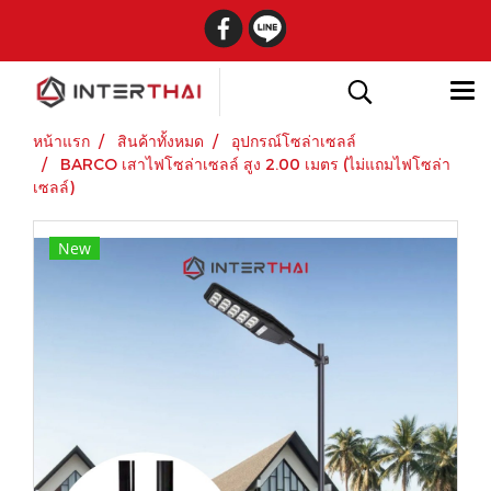
หน้าแรก
สินค้าทั้งหมด
อุปกรณ์โซล่าเซลล์
BARCO เสาไฟโซล่าเซลล์ สูง 2.00 เมตร (ไม่แถมไฟโซล่า
เซลล์)
New